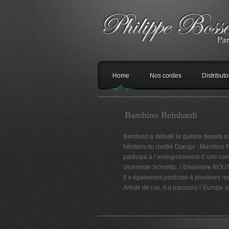
Home
Nos cordes
Distributo
Bambino Reinhardt
Bambino a débuté la guitare depuis so
héritiers du maitre Django : Mandino
participé à l´enregistrement d´une c
Violoniste Schmitto, l´Ensemble RO
Il a également participé à plusieurs r
Artiste de rue, il a parcouru l´Euro