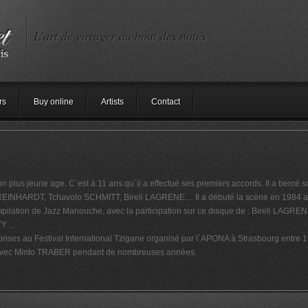
L'art de voyager au bout des notes
rs
Buy online
Artists
Contact
n plus jeune age. C´est à 11 ans qu´il a effectué ses premiers accords. Il a berc
 REINHARDT, Tchavolo SCHMITT, Bireli LAGRENE… Il a débuté la scène en 1984 avec
ompilation de Jazz Manouche, avec la participation sur ce disque de : Bireli LA
UTY…
eprises au Festival International Tzigane organisé par l´APONA à Strasbourg entre 
pe avec Minto TRABER pendant de nombreuses années.