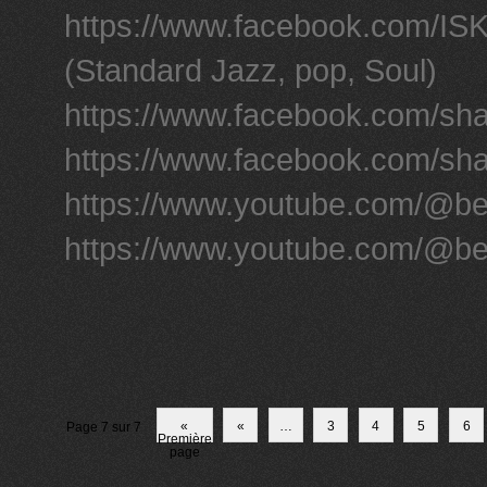
https://www.facebook.com/ISKR
(Standard Jazz, pop, Soul)
https://www.facebook.com/sh
https://www.facebook.com/sha
https://www.youtube.com/@b
https://www.youtube.com/@be
«
«
…
3
4
5
6
Page 7 sur 7
Première
page