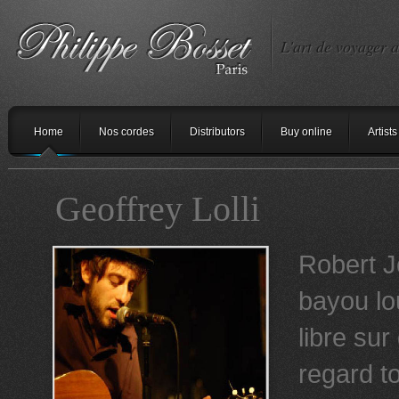
L'art de voyager a
Home
Nos cordes
Distributors
Buy online
Artists
Geoffrey Lolli
Robert J
bayou lo
libre sur
regard to