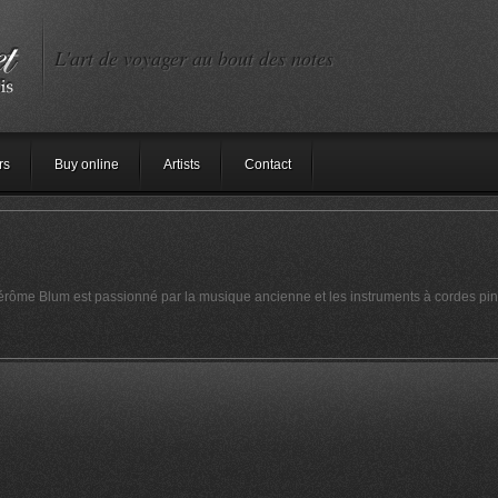
L'art de voyager au bout des notes
rs
Buy online
Artists
Contact
ôme Blum est passionné par la musique ancienne et les instruments à cordes pin