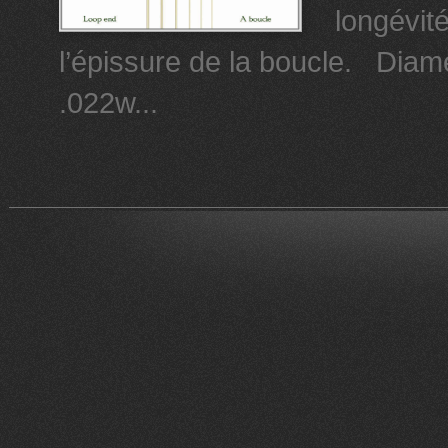
longévit
l’épissure de la boucle. Diam
.022w...