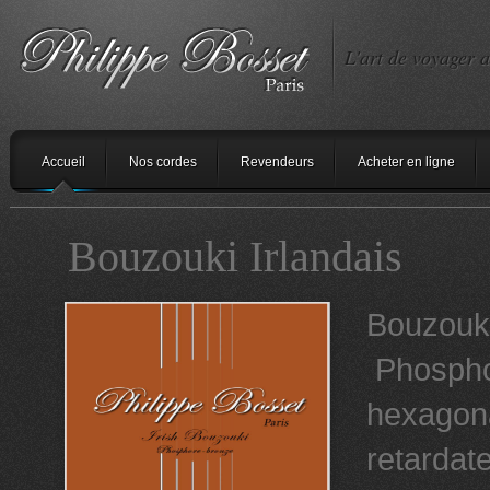
L'art de voyager a
Accueil
Nos cordes
Revendeurs
Acheter en ligne
Bouzouki Irlandais
Bouzouki
Phosphor
hexagona
retardat