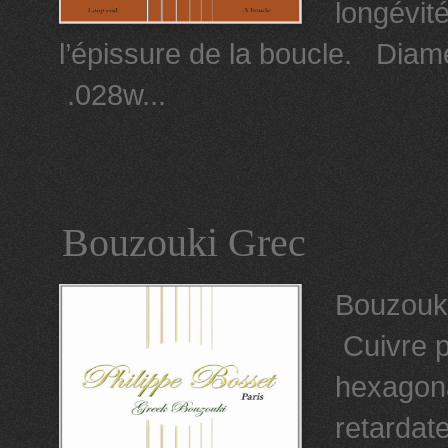
longévit
l’épissure de la boucle. Diam
.028w...
Bouzouki Grec
Bouzouk
Cuivre p
hexagona
retardat